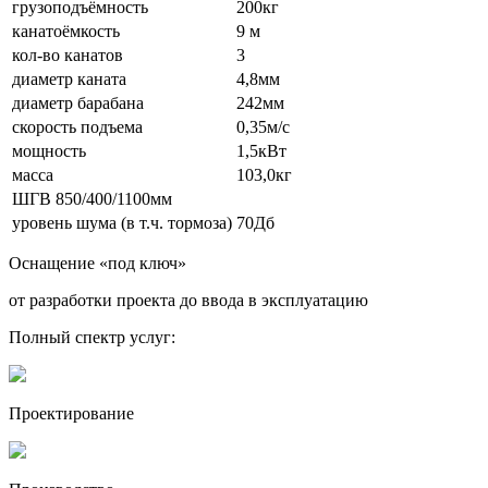
грузоподъёмность
200кг
канатоёмкость
9 м
кол-во канатов
3
диаметр каната
4,8мм
диаметр барабана
242мм
скорость подъема
0,35м/с
мощность
1,5кВт
масса
103,0кг
ШГВ 850/400/1100мм
уровень шума (в т.ч. тормоза)
70Дб
Оснащение «под ключ»
от разработки проекта до ввода в эксплуатацию
Полный спектр услуг:
Проектирование