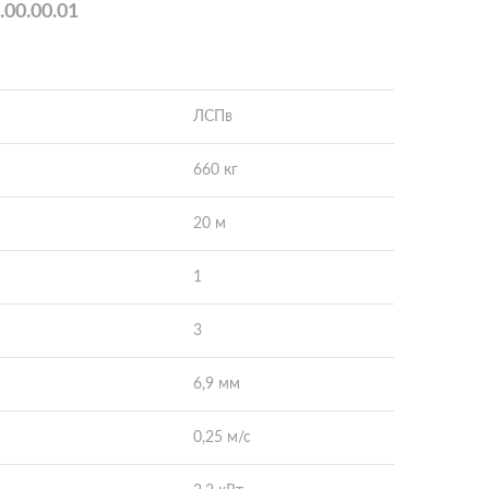
00.00.01
ЛСПв
660 кг
20 м
1
3
6,9 мм
0,25 м/с